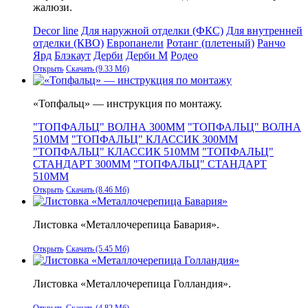
жалюзи.
Decor line
Для наружной отделки (ФКС)
Для внутренней
отделки (КВО)
Европанели
Ротанг (плетеный)
Ранчо
Ярд
Блэкаут
Дерби
Дерби М
Родео
Открыть
Скачать (9.33 Мб)
«Топфальц» — инструкция по монтажу.
"ТОПФАЛЬЦ" ВОЛНА 300ММ
"ТОПФАЛЬЦ" ВОЛНА
510ММ
"ТОПФАЛЬЦ" КЛАССИК 300ММ
"ТОПФАЛЬЦ" КЛАССИК 510ММ
"ТОПФАЛЬЦ"
СТАНДАРТ 300ММ
"ТОПФАЛЬЦ" СТАНДАРТ
510ММ
Открыть
Скачать (8.46 Мб)
Листовка «Металлочерепица Бавария».
Открыть
Скачать (5.45 Мб)
Листовка «Металлочерепица Голландия».
Открыть
Скачать (4.82 Мб)