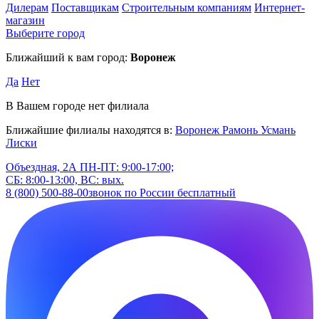
Дилерам
Поставщикам
Строительным компаниям
Интернет-
магазин
Выберите город
Ближайший к вам город:
Воронеж
Да
Нет
В Вашем городе нет филиала
Ближайшие филиалы находятся в:
Воронеж
Рамонь
Усмань
Лиски
Объездная, 2А
ПН-ПТ: 9:00-17:00;
СБ: 8:00-13:00, ВС: вых.
8 (800) 500-88-00
звонок по России бесплатный