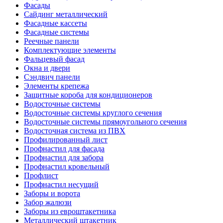
Фасады
Сайдинг металлический
Фасадные кассеты
Фасадные системы
Реечные панели
Комплектующие элементы
Фальцевый фасад
Окна и двери
Сэндвич панели
Элементы крепежа
Защитные короба для кондиционеров
Водосточные системы
Водосточные системы круглого сечения
Водосточные системы прямоугольного сечения
Водосточная система из ПВХ
Профилированный лист
Профнастил для фасада
Профнастил для забора
Профнастил кровельный
Профлист
Профнастил несущий
Заборы и ворота
Забор жалюзи
Заборы из евроштакетника
Металлический штакетник