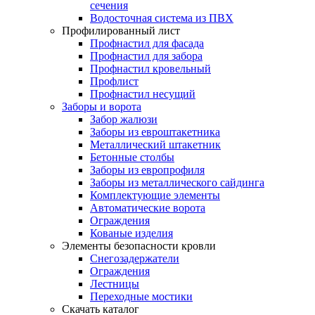
сечения
Водосточная система из ПВХ
Профилированный лист
Профнастил для фасада
Профнастил для забора
Профнастил кровельный
Профлист
Профнастил несущий
Заборы и ворота
Забор жалюзи
Заборы из евроштакетника
Металлический штакетник
Бетонные столбы
Заборы из европрофиля
Заборы из металлического сайдинга
Комплектующие элементы
Автоматические ворота
Ограждения
Кованые изделия
Элементы безопасности кровли
Снегозадержатели
Ограждения
Лестницы
Переходные мостики
Скачать каталог