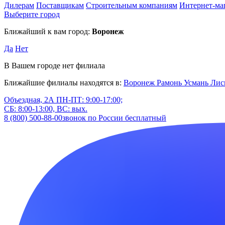
Дилерам
Поставщикам
Строительным компаниям
Интернет-ма
Выберите город
Ближайший к вам город:
Воронеж
Да
Нет
В Вашем городе нет филиала
Ближайшие филиалы находятся в:
Воронеж
Рамонь
Усмань
Лис
Объездная, 2А
ПН-ПТ: 9:00-17:00;
СБ: 8:00-13:00, ВС: вых.
8 (800) 500-88-00
звонок по России бесплатный