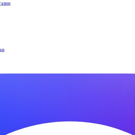
газин
ки