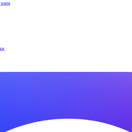
газин
ки