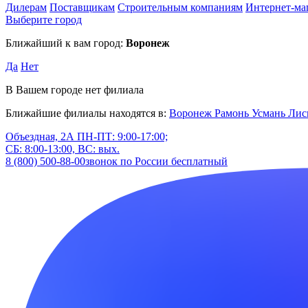
Дилерам
Поставщикам
Строительным компаниям
Интернет-ма
Выберите город
Ближайший к вам город:
Воронеж
Да
Нет
В Вашем городе нет филиала
Ближайшие филиалы находятся в:
Воронеж
Рамонь
Усмань
Лис
Объездная, 2А
ПН-ПТ: 9:00-17:00;
СБ: 8:00-13:00, ВС: вых.
8 (800) 500-88-00
звонок по России бесплатный