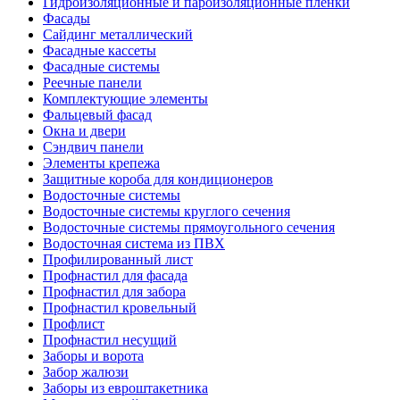
Гидроизоляционные и пароизоляционные пленки
Фасады
Сайдинг металлический
Фасадные кассеты
Фасадные системы
Реечные панели
Комплектующие элементы
Фальцевый фасад
Окна и двери
Сэндвич панели
Элементы крепежа
Защитные короба для кондиционеров
Водосточные системы
Водосточные системы круглого сечения
Водосточные системы прямоугольного сечения
Водосточная система из ПВХ
Профилированный лист
Профнастил для фасада
Профнастил для забора
Профнастил кровельный
Профлист
Профнастил несущий
Заборы и ворота
Забор жалюзи
Заборы из евроштакетника