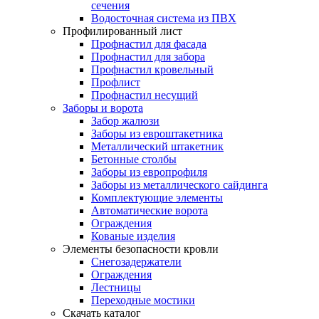
сечения
Водосточная система из ПВХ
Профилированный лист
Профнастил для фасада
Профнастил для забора
Профнастил кровельный
Профлист
Профнастил несущий
Заборы и ворота
Забор жалюзи
Заборы из евроштакетника
Металлический штакетник
Бетонные столбы
Заборы из европрофиля
Заборы из металлического сайдинга
Комплектующие элементы
Автоматические ворота
Ограждения
Кованые изделия
Элементы безопасности кровли
Снегозадержатели
Ограждения
Лестницы
Переходные мостики
Скачать каталог