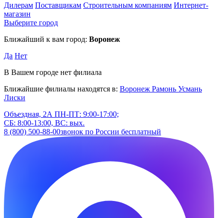
Дилерам
Поставщикам
Строительным компаниям
Интернет-
магазин
Выберите город
Ближайший к вам город:
Воронеж
Да
Нет
В Вашем городе нет филиала
Ближайшие филиалы находятся в:
Воронеж
Рамонь
Усмань
Лиски
Объездная, 2А
ПН-ПТ: 9:00-17:00;
СБ: 8:00-13:00, ВС: вых.
8 (800) 500-88-00
звонок по России бесплатный