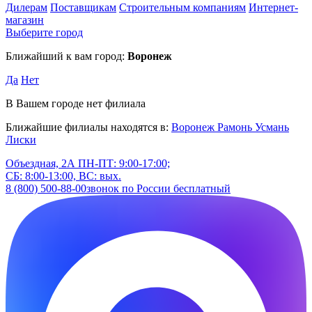
Дилерам
Поставщикам
Строительным компаниям
Интернет-
магазин
Выберите город
Ближайший к вам город:
Воронеж
Да
Нет
В Вашем городе нет филиала
Ближайшие филиалы находятся в:
Воронеж
Рамонь
Усмань
Лиски
Объездная, 2А
ПН-ПТ: 9:00-17:00;
СБ: 8:00-13:00, ВС: вых.
8 (800) 500-88-00
звонок по России бесплатный