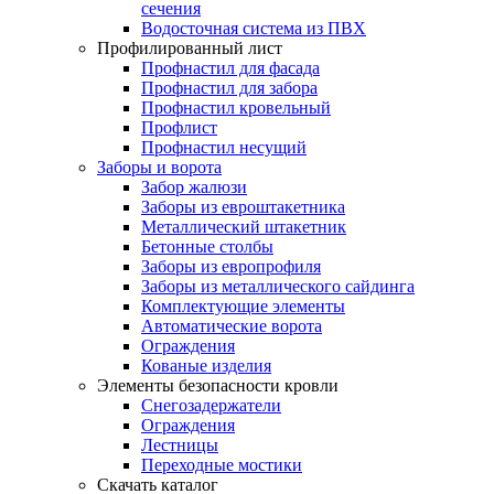
сечения
Водосточная система из ПВХ
Профилированный лист
Профнастил для фасада
Профнастил для забора
Профнастил кровельный
Профлист
Профнастил несущий
Заборы и ворота
Забор жалюзи
Заборы из евроштакетника
Металлический штакетник
Бетонные столбы
Заборы из европрофиля
Заборы из металлического сайдинга
Комплектующие элементы
Автоматические ворота
Ограждения
Кованые изделия
Элементы безопасности кровли
Снегозадержатели
Ограждения
Лестницы
Переходные мостики
Скачать каталог