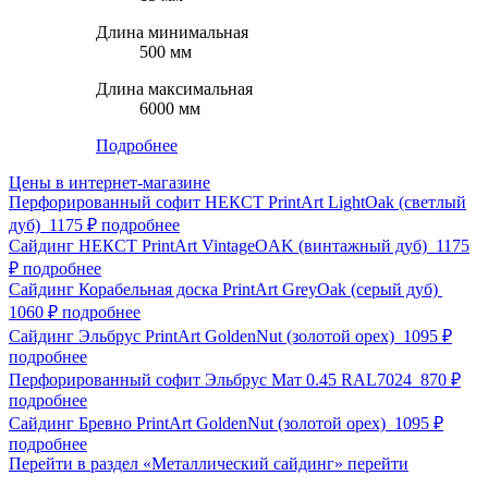
Длина минимальная
500 мм
Длина максимальная
6000 мм
Подробнее
Цены в интернет-магазине
Перфорированный софит НЕКСТ PrintArt LightOak (светлый
дуб)
1175 ₽
подробнее
Сайдинг НЕКСТ PrintArt VintageOAK (винтажный дуб)
1175
₽
подробнее
Сайдинг Корабельная доска PrintArt GreyOak (серый дуб)
1060 ₽
подробнее
Сайдинг Эльбрус PrintArt GoldenNut (золотой орех)
1095 ₽
подробнее
Перфорированный софит Эльбрус Мат 0.45 RAL7024
870 ₽
подробнее
Сайдинг Бревно PrintArt GoldenNut (золотой орех)
1095 ₽
подробнее
Перейти в раздел «Металлический сайдинг»
перейти