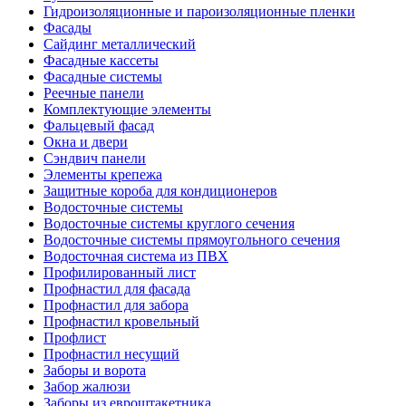
Гидроизоляционные и пароизоляционные пленки
Фасады
Сайдинг металлический
Фасадные кассеты
Фасадные системы
Реечные панели
Комплектующие элементы
Фальцевый фасад
Окна и двери
Сэндвич панели
Элементы крепежа
Защитные короба для кондиционеров
Водосточные системы
Водосточные системы круглого сечения
Водосточные системы прямоугольного сечения
Водосточная система из ПВХ
Профилированный лист
Профнастил для фасада
Профнастил для забора
Профнастил кровельный
Профлист
Профнастил несущий
Заборы и ворота
Забор жалюзи
Заборы из евроштакетника