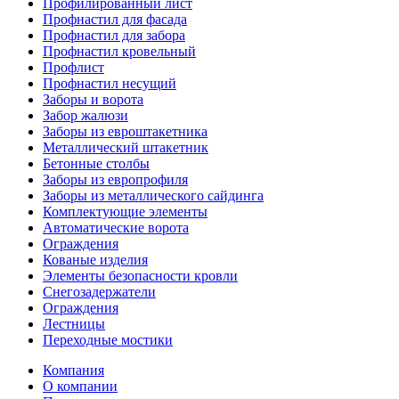
Профилированный лист
Профнастил для фасада
Профнастил для забора
Профнастил кровельный
Профлист
Профнастил несущий
Заборы и ворота
Забор жалюзи
Заборы из евроштакетника
Металлический штакетник
Бетонные столбы
Заборы из европрофиля
Заборы из металлического сайдинга
Комплектующие элементы
Автоматические ворота
Ограждения
Кованые изделия
Элементы безопасности кровли
Снегозадержатели
Ограждения
Лестницы
Переходные мостики
Компания
О компании